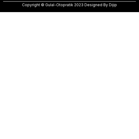
Copyright ©️ Gulal-Otopratik 2023 Designed By Dijip