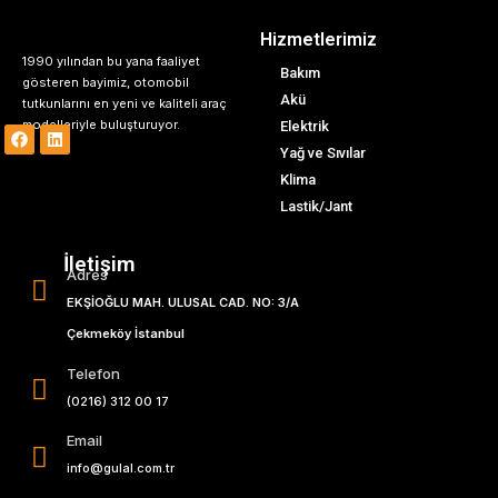
Hizmetlerimiz
1990 yılından bu yana faaliyet
Bakım
gösteren bayimiz, otomobil
Akü
tutkunlarını en yeni ve kaliteli araç
modelleriyle buluşturuyor.
Elektrik
Yağ ve Sıvılar
Klima
Lastik/Jant
İletişim
Adres
EKŞİOĞLU MAH. ULUSAL CAD. NO: 3/A
Çekmeköy İstanbul
Telefon
(0216) 312 00 17
Email
info@gulal.com.tr