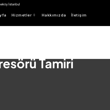
eköy İstanbul
yfa
Hizmetler
Hakkımızda
İletişim
esörü Tamiri