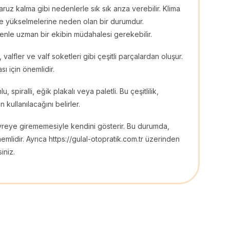
uz kalma gibi nedenlerle sık sık arıza verebilir. Klima
ce yükselmelerine neden olan bir durumdur.
denle uzman bir ekibin müdahalesi gerekebilir.
valfler ve valf soketleri gibi çeşitli parçalardan oluşur.
sı için önemlidir.
, spiralli, eğik plakalı veya paletli. Bu çeşitlilik,
kullanılacağını belirler.
evreye girememesiyle kendini gösterir. Bu durumda,
mlidir. Ayrıca https://gulal-otopratik.com.tr üzerinden
iniz.