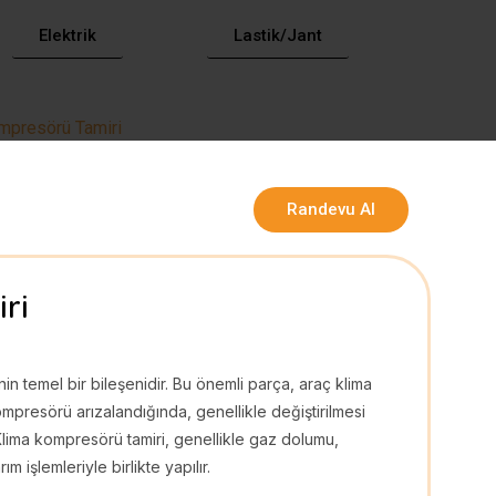
Elektrik
Lastik/Jant
mpresörü Tamiri
Randevu Al
ri
in temel bir bileşenidir. Bu önemli parça, araç klima
kompresörü arızalandığında, genellikle değiştirilmesi
 Klima kompresörü tamiri, genellikle gaz dolumu,
 işlemleriyle birlikte yapılır.