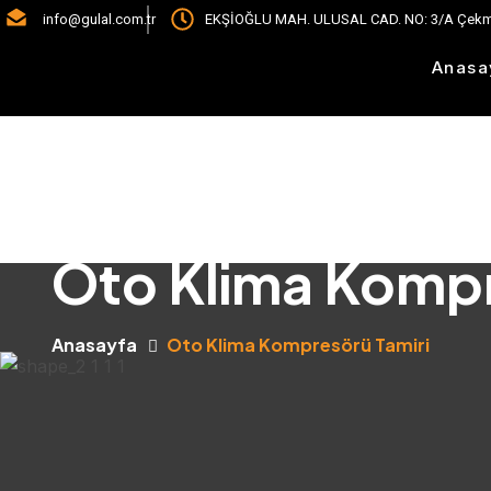
info@gulal.com.tr
EKŞİOĞLU MAH. ULUSAL CAD. NO: 3/A Çekm
Anasa
Oto Klima Kompr
Anasayfa
Oto Klima Kompresörü Tamiri