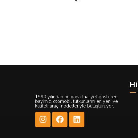
Hi
1990 yılından bu yana faaliyet gösteren
bayimiz, otomobil tutkunlarını en yeni ve
kaliteli araç modelleriyle buluşturuyor.