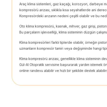
Araç klima sistemleri, gaz kaçağı, korozyon, darbeye mar
kompresörü arızası, sıklıkla kısa seyahatlerde ani dere
Kompresördeki arızanın nedeni çeşitli olabilir ve bu ne
Oto klima kompresörü, kasnak, mihver, gaz girişi, piston, 
Bu parçaların işlevselliği, klima sisteminin düzgün çalışma
Klima kompresörleri farklı tiplerde olabilir, örneğin pistonlu
uzmanların kompresör tamiri veya değişiminde hangi tipin 
Klima kompresörü arızası, genellikle klima sisteminin d
Gül-Al Otopratik servisine başvurarak yardım istemek öne
online randevu alabilir ve hızlı bir şekilde destek alabilirs